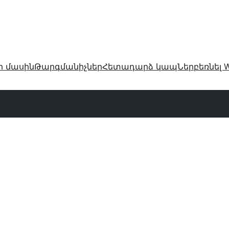
ր մասին
Թարգմանիչներ
Հետադարձ կապ
Ներբեռնել W