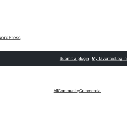
ordPress
Submit a plugin
My favorites
Log in
All
Community
Commercial