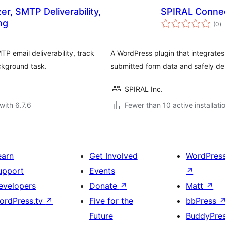
er, SMTP Deliverability,
SPIRAL Connec
to
ng
(0
)
ra
P email deliverability, track
A WordPress plugin that integrates
ckground task.
submitted form data and safely del
SPIRAL Inc.
with 6.7.6
Fewer than 10 active installati
earn
Get Involved
WordPres
upport
Events
↗
evelopers
Donate
↗
Matt
↗
ordPress.tv
↗
Five for the
bbPress
Future
BuddyPre