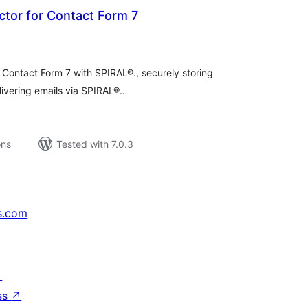
tor for Contact Form 7
tal
tings
 Contact Form 7 with SPIRAL®., securely storing
ivering emails via SPIRAL®..
ons
Tested with 7.0.3
s.com
↗
ss
↗