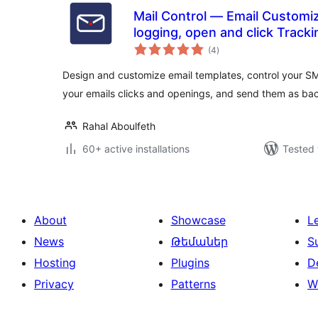
Mail Control — Email Customiz
logging, open and click Tracki
total
(4
)
ratings
Design and customize email templates, control your SMT
your emails clicks and openings, and send them as ba
Rahal Aboulfeth
60+ active installations
Tested 
About
Showcase
L
News
Թեմաներ
S
Hosting
Plugins
D
Privacy
Patterns
W