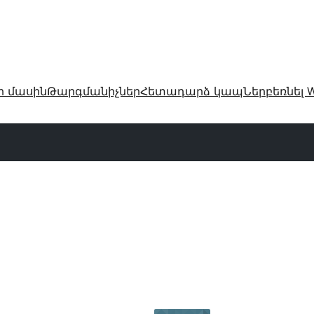
ր մասին
Թարգմանիչներ
Հետադարձ կապ
Ներբեռնել W