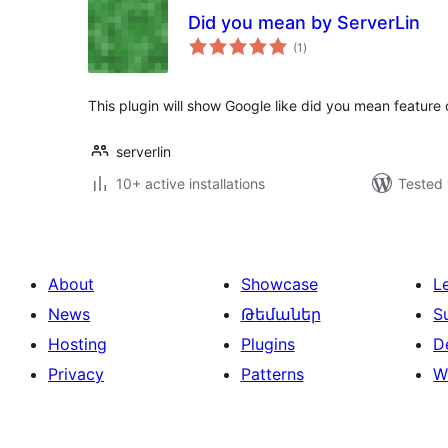
Did you mean by ServerLin
total
(1
)
ratings
This plugin will show Google like did you mean featur
serverlin
10+ active installations
Tested 
About
Showcase
L
News
Թեմաներ
S
Hosting
Plugins
D
Privacy
Patterns
W