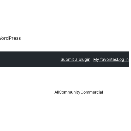
ordPress
Submit a plugin
My favorites
Log in
All
Community
Commercial