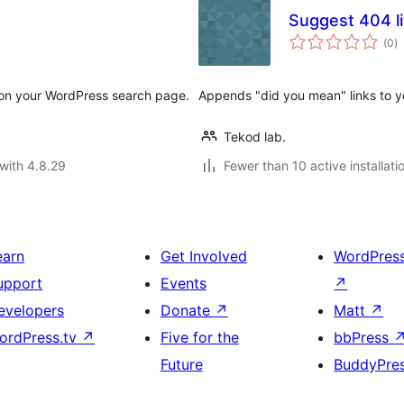
Suggest 404 l
to
(0
)
ra
e on your WordPress search page.
Appends "did you mean" links to y
Tekod lab.
with 4.8.29
Fewer than 10 active installati
earn
Get Involved
WordPres
upport
Events
↗
evelopers
Donate
↗
Matt
↗
ordPress.tv
↗
Five for the
bbPress
Future
BuddyPre