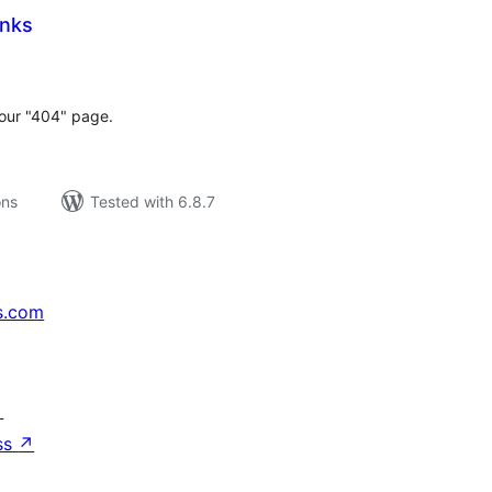
inks
tal
tings
our "404" page.
ons
Tested with 6.8.7
s.com
↗
ss
↗