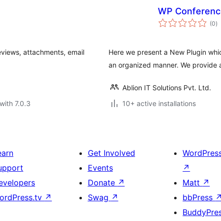
WP Conferenc
to
(0
)
ra
eviews, attachments, email
Here we present a New Plugin whic
an organized manner. We provide a
Ablion IT Solutions Pvt. Ltd.
with 7.0.3
10+ active installations
earn
Get Involved
WordPres
upport
Events
↗
evelopers
Donate
↗
Matt
↗
ordPress.tv
↗
Swag
↗
bbPress
BuddyPre