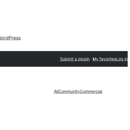
ordPress
Submit a plugin
My favorites
Log in
All
Community
Commercial