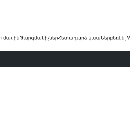
ր մասին
Թարգմանիչներ
Հետադարձ կապ
Ներբեռնել W