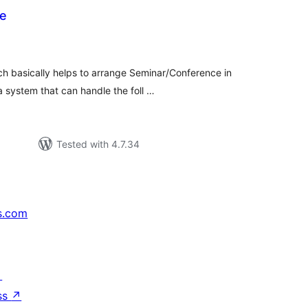
e
tal
tings
h basically helps to arrange Seminar/Conference in
 system that can handle the foll …
Tested with 4.7.34
s.com
↗
ss
↗