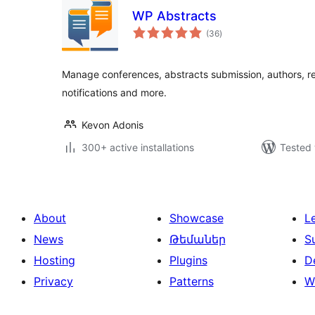
WP Abstracts
total
(36
)
ratings
Manage conferences, abstracts submission, authors, r
notifications and more.
Kevon Adonis
300+ active installations
Tested 
About
Showcase
L
News
Թեմաներ
S
Hosting
Plugins
D
Privacy
Patterns
W