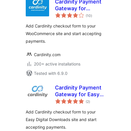
Cardinity Payment
Gateway for
total
WooCommerce
(10
)
ratings
Add Cardinity checkout form to your
WooCommerce site and start accepting
payments.
Cardinity.com
200+ active installations
Tested with 6.9.0
Cardinity Payment
Gateway for Easy
total
Digital Downloads
(2
)
ratings
Add Cardinity checkout form to your
Easy Digital Downloads site and start
accepting payments.