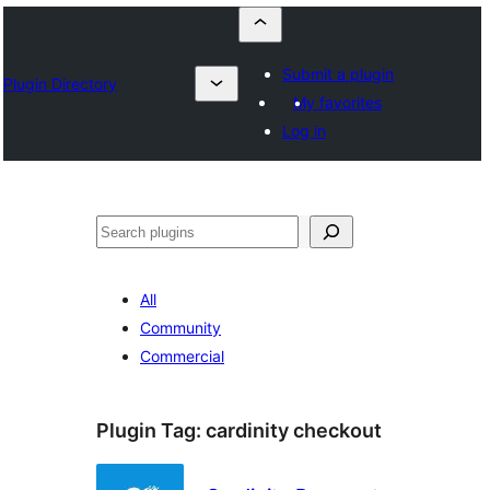
Submit a plugin
Plugin Directory
My favorites
Log in
Որոնել
All
Community
Commercial
Plugin Tag:
cardinity checkout