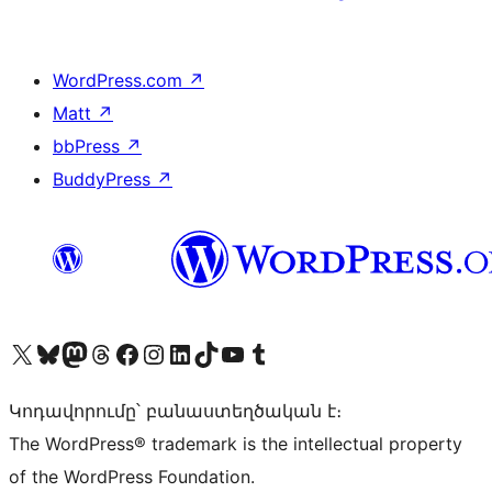
WordPress.com
↗
Matt
↗
bbPress
↗
BuddyPress
↗
Visit our X (formerly Twitter) account
Visit our Bluesky account
Visit our Mastodon account
Visit our Threads account
Visit our Facebook page
Visit our Instagram account
Visit our LinkedIn account
Visit our TikTok account
Visit our YouTube channel
Visit our Tumblr account
Կոդավորումը՝ բանաստեղծական է։
The WordPress® trademark is the intellectual property
of the WordPress Foundation.