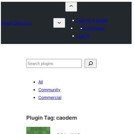
Submit a plugin
Plugin Directory
My favorites
Log in
Որոնել
All
Community
Commercial
Plugin Tag:
caodem