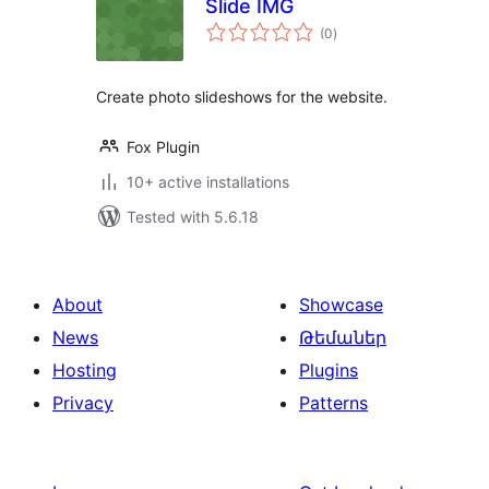
Slide IMG
total
(0
)
ratings
Create photo slideshows for the website.
Fox Plugin
10+ active installations
Tested with 5.6.18
About
Showcase
News
Թեմաներ
Hosting
Plugins
Privacy
Patterns