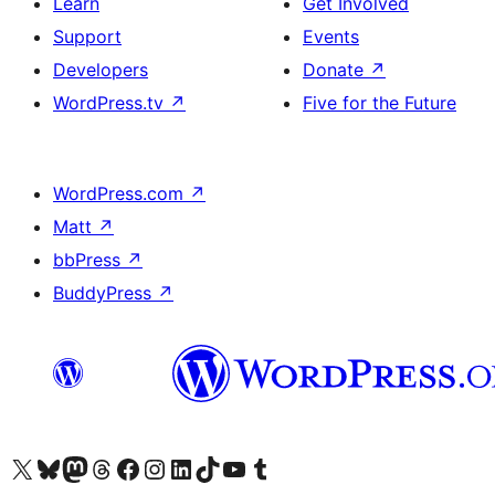
Learn
Get Involved
Support
Events
Developers
Donate
↗
WordPress.tv
↗
Five for the Future
WordPress.com
↗
Matt
↗
bbPress
↗
BuddyPress
↗
Visit our X (formerly Twitter) account
Visit our Bluesky account
Visit our Mastodon account
Visit our Threads account
Visit our Facebook page
Visit our Instagram account
Visit our LinkedIn account
Visit our TikTok account
Visit our YouTube channel
Visit our Tumblr account