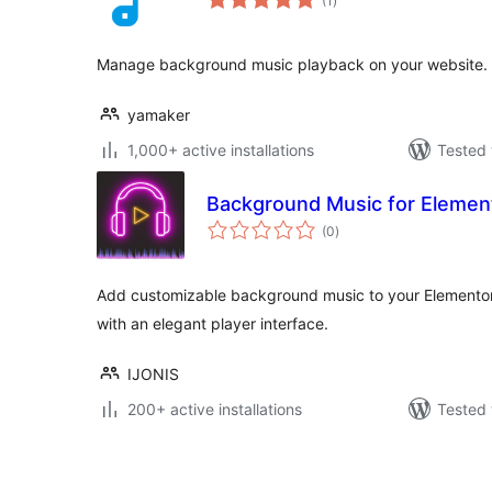
(1
)
ratings
Manage background music playback on your website.
yamaker
1,000+ active installations
Tested 
Background Music for Elemen
total
(0
)
ratings
Add customizable background music to your Element
with an elegant player interface.
IJONIS
200+ active installations
Tested 