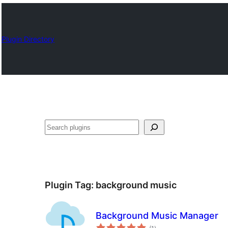
Plugin Directory
Որոնել
Plugin Tag:
background music
Background Music Manager
total