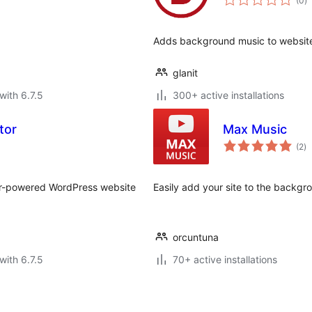
(0
)
ra
Adds background music to website 
glanit
with 6.7.5
300+ active installations
tor
Max Music
to
(2
)
ra
or-powered WordPress website
Easily add your site to the backg
orcuntuna
with 6.7.5
70+ active installations