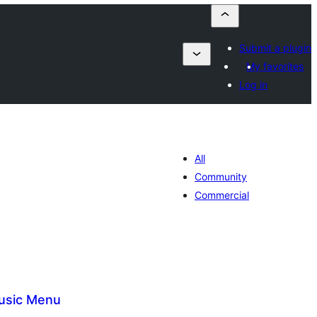
Submit a plugin
My favorites
Log in
All
Community
Commercial
usic Menu
tal