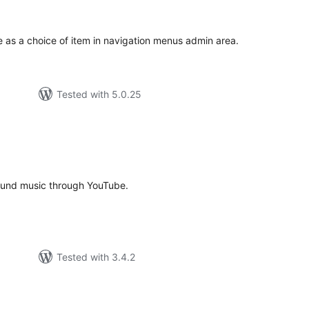
tings
as a choice of item in navigation menus admin area.
Tested with 5.0.25
tal
tings
round music through YouTube.
Tested with 3.4.2