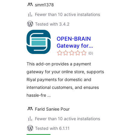
smm1378
Fewer than 10 active installations
Tested with 3.4.2
OPEN-BRAIN
Gateway for
total
WooCommerce
(0
)
ratings
This add-on provides a payment
gateway for your online store, supports
Riyal payments for domestic and
international customers, and ensures
hassle-fre …
Farid Saniee Pour
Fewer than 10 active installations
Tested with 6.1.11