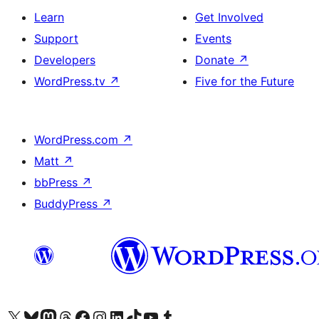
Learn
Get Involved
Support
Events
Developers
Donate
↗
WordPress.tv
↗
Five for the Future
WordPress.com
↗
Matt
↗
bbPress
↗
BuddyPress
↗
Visit our X (formerly Twitter) account
Visit our Bluesky account
Visit our Mastodon account
Visit our Threads account
Visit our Facebook page
Visit our Instagram account
Visit our LinkedIn account
Visit our TikTok account
Visit our YouTube channel
Visit our Tumblr account