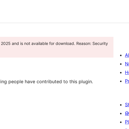
025 and is not available for download. Reason: Security
A
N
H
P
ing people have contributed to this plugin.
S
Թ
P