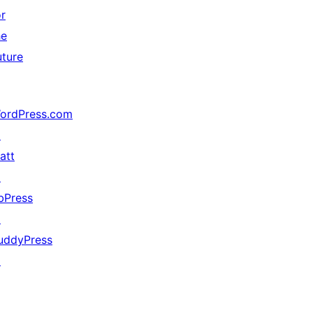
or
he
uture
ordPress.com
↗
att
↗
bPress
↗
uddyPress
↗