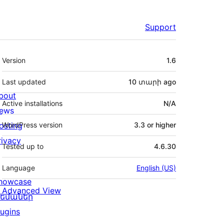
Support
Meta
Version
1.6
Last updated
10 տարի
ago
bout
Active installations
N/A
ews
osting
WordPress version
3.3 or higher
rivacy
Tested up to
4.6.30
Language
English (US)
howcase
Advanced View
եմաներ
lugins