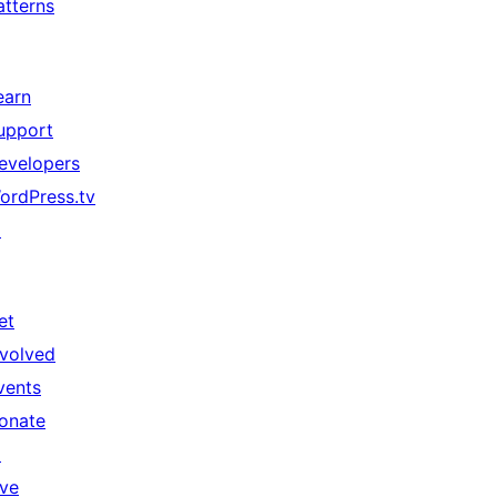
atterns
earn
upport
evelopers
ordPress.tv
↗
et
nvolved
vents
onate
↗
ive