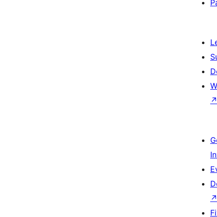
P
L
S
D
W
G
I
E
D
F