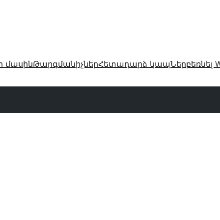
ր մասին
Թարգմանիչներ
Հետադարձ կապ
Ներբեռնել W