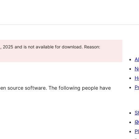
2025 and is not available for download. Reason:
A
N
H
P
n source software. The following people have
S
Թ
P