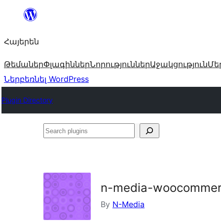
Անցնել
բովանդակությանը
Հայերեն
Թեմաներ
Փլագիններ
Նորություններ
Աջակցություն
Մե
Ներբեռնել WordPress
Plugin Directory
Search
plugins
n-media-woocommerc
By
N-Media