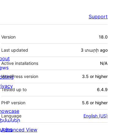
Support
Meta
Version
18.0
Last updated
3 տարի
ago
bout
Active installations
N/A
ews
osting
WordPress version
3.5 or higher
rivacy
Tested up to
6.4.9
PHP version
5.6 or higher
howcase
Language
English (US)
եմաներ
lugins
Advanced View