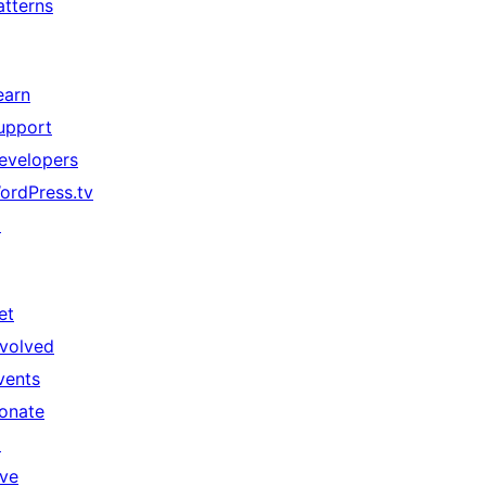
atterns
earn
upport
evelopers
ordPress.tv
↗
et
nvolved
vents
onate
↗
ive