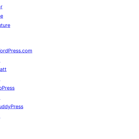
or
he
uture
ordPress.com
↗
att
↗
bPress
↗
uddyPress
↗