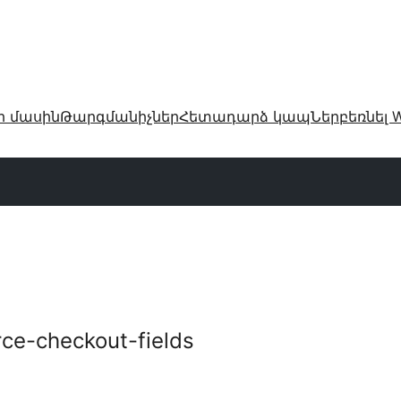
ր մասին
Թարգմանիչներ
Հետադարձ կապ
Ներբեռնել W
e-checkout-fields