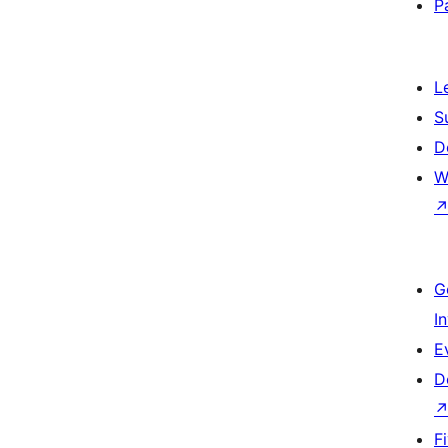
P
L
S
D
W
G
I
E
D
F