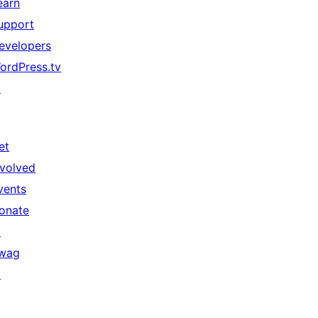
earn
upport
evelopers
ordPress.tv
↗
et
nvolved
vents
onate
↗
wag
↗