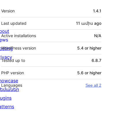
Meta
Version
1.4.1
Last updated
11 ամիս
ago
bout
Active installations
N/A
ews
osting
WordPress version
5.4 or higher
rivacy
Tested up to
6.8.7
PHP version
5.6 or higher
howcase
Languages
See all 2
եմաներ
lugins
atterns