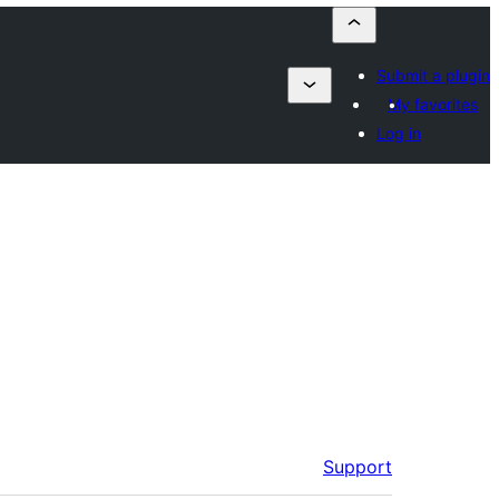
Submit a plugin
My favorites
Log in
Support