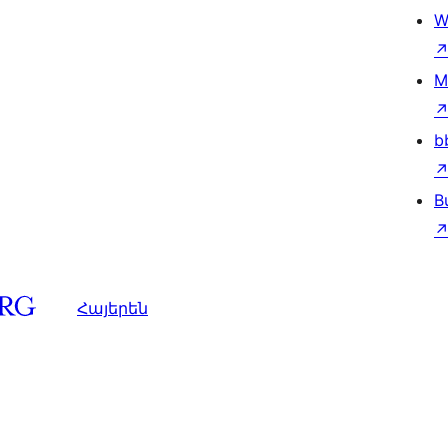
W
M
b
B
Հայերեն