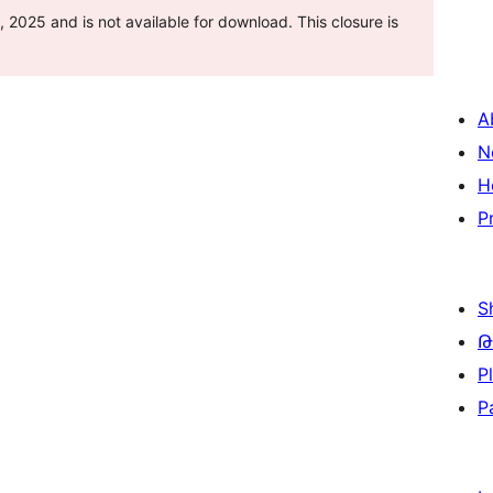
025 and is not available for download. This closure is
A
N
H
P
S
Թ
P
P