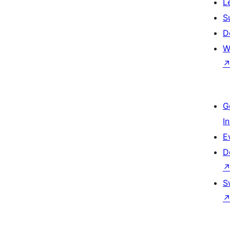
L
S
D
W
G
I
E
D
S