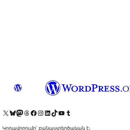
Visit our X (formerly Twitter) account
Visit our Bluesky account
Visit our Mastodon account
Visit our Threads account
Visit our Facebook page
Visit our Instagram account
Visit our LinkedIn account
Visit our TikTok account
Visit our YouTube channel
Visit our Tumblr account
Կոդավորումը՝ բանաստեղծական է։