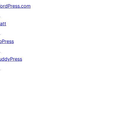
ordPress.com
↗
att
↗
bPress
↗
uddyPress
↗