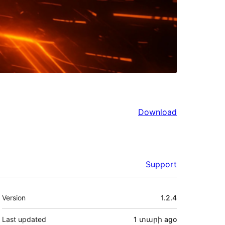
Download
Support
Meta
Version
1.2.4
Last updated
1 տարի
ago