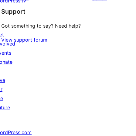
ordPress.tv
↗
Support
Got something to say? Need help?
et
View support forum
nvolved
vents
onate
↗
ive
or
he
uture
ordPress.com