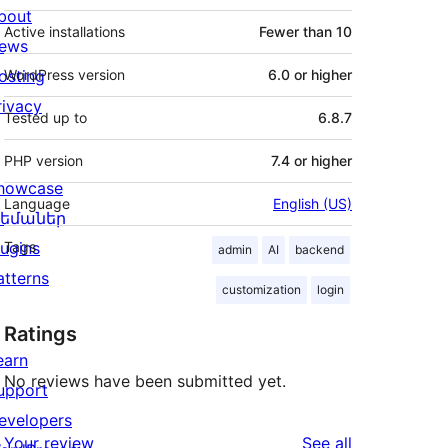
bout
Active installations
Fewer than 10
ews
osting
WordPress version
6.0 or higher
rivacy
Tested up to
6.8.7
PHP version
7.4 or higher
howcase
Language
English (US)
եմաներ
lugins
Tags
admin
AI
backend
atterns
customization
login
Ratings
earn
No reviews have been submitted yet.
upport
evelopers
reviews
Your review
See all