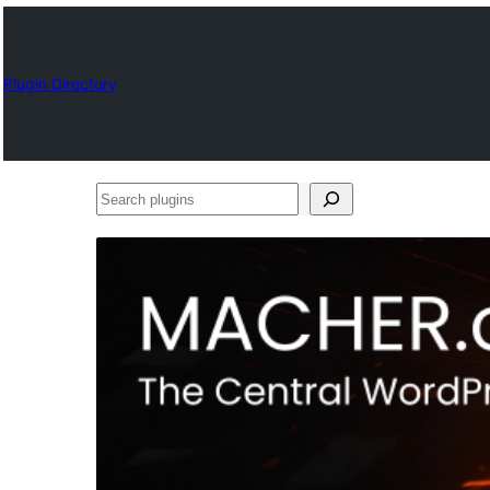
Plugin Directory
Search
plugins