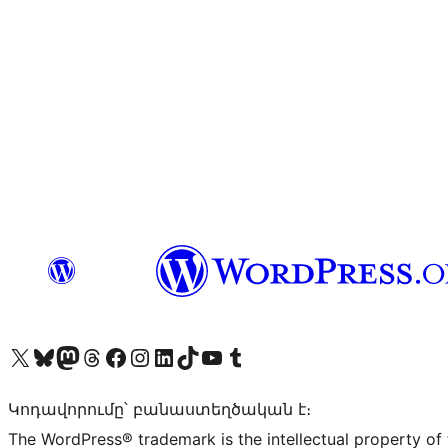
Visit our X (formerly Twitter) account
Visit our Bluesky account
Visit our Mastodon account
Visit our Threads account
Visit our Facebook page
Visit our Instagram account
Visit our LinkedIn account
Visit our TikTok account
Visit our YouTube channel
Visit our Tumblr account
Կոդավորումը՝ բանաստեղծական է։
The WordPress® trademark is the intellectual property of