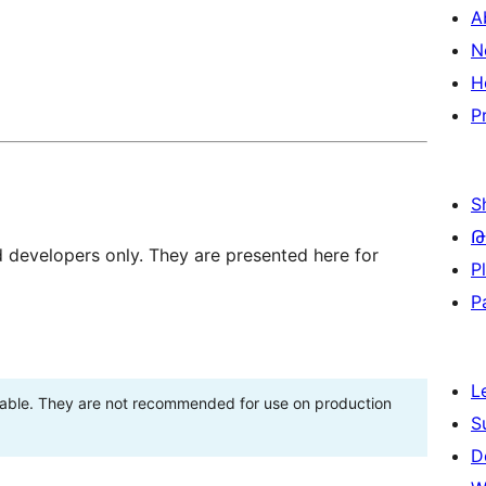
A
N
H
P
S
Թ
d developers only. They are presented here for
P
P
L
stable. They are not recommended for use on production
S
D