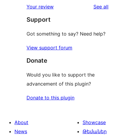
1-
reviews
Your review
See all
reviews
star
Support
reviews
Got something to say? Need help?
View support forum
Donate
Would you like to support the
advancement of this plugin?
Donate to this plugin
About
Showcase
News
Թեմաներ