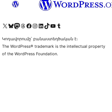
Visit our X (formerly Twitter) account
Visit our Bluesky account
Visit our Mastodon account
Visit our Threads account
Visit our Facebook page
Visit our Instagram account
Visit our LinkedIn account
Visit our TikTok account
Visit our YouTube channel
Visit our Tumblr account
Կոդավորումը՝ բանաստեղծական է։
The WordPress® trademark is the intellectual property
of the WordPress Foundation.