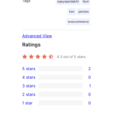
Tags
aqayepardakht
farsi
Iran
persian
woocommerce
Advanced View
Ratings
4.3
out of 5 stars.
5 stars
2
2
4 stars
0
5-
0
3 stars
1
star
4-
1
2 stars
0
reviews
star
3-
0
1 star
0
reviews
star
2-
0
review
star