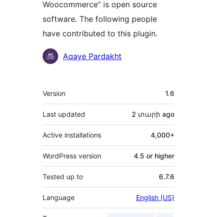
Woocommerce” is open source
software. The following people
have contributed to this plugin.
Contributors
Aqaye Pardakht
Meta
Version
1.6
Last updated
2 տարի
ago
Active installations
4,000+
WordPress version
4.5 or higher
Tested up to
6.7.6
Language
English (US)