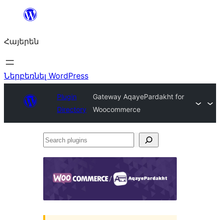
Անցնել
բովանդակությանը
Հայերեն
Ներբեռնել WordPress
Plugin
Gateway AqayePardakht for
Directory
Woocommerce
Search
plugins