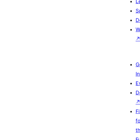
L
S
D
W
G
I
E
D
F
f
t
F