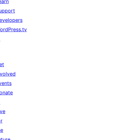
earn
upport
evelopers
ordPress.tv
↗
et
nvolved
vents
onate
↗
ive
or
he
uture