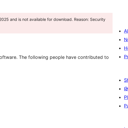
25 and is not available for download. Reason: Security
A
N
H
P
oftware. The following people have contributed to
S
Թ
P
P