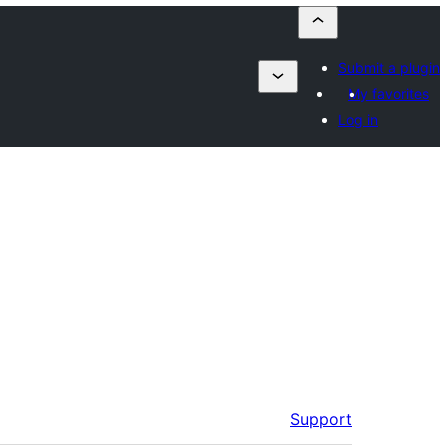
Submit a plugin
My favorites
Log in
Support