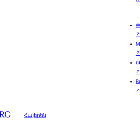
W
M
b
B
Հայերեն