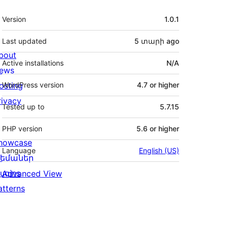
Meta
Version
1.0.1
Last updated
5 տարի
ago
bout
Active installations
N/A
ews
osting
WordPress version
4.7 or higher
rivacy
Tested up to
5.7.15
PHP version
5.6 or higher
howcase
Language
English (US)
եմաներ
lugins
Advanced View
atterns