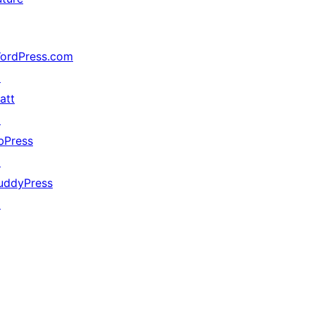
ordPress.com
↗
att
↗
bPress
↗
uddyPress
↗