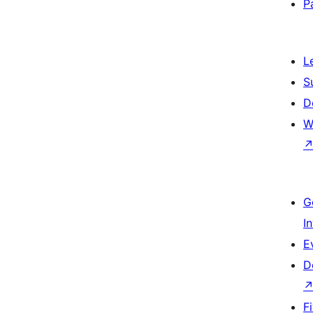
P
L
S
D
W
G
I
E
D
F