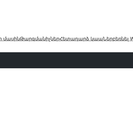
ր մասին
Թարգմանիչներ
Հետադարձ կապ
Ներբեռնել W