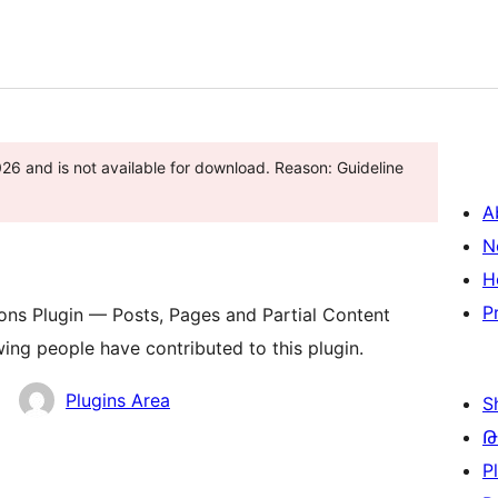
6 and is not available for download. Reason: Guideline
A
N
H
P
s Plugin — Posts, Pages and Partial Content
wing people have contributed to this plugin.
Plugins Area
S
Թ
P