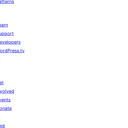
atterns
earn
upport
evelopers
ordPress.tv
↗
et
nvolved
vents
onate
↗
ive