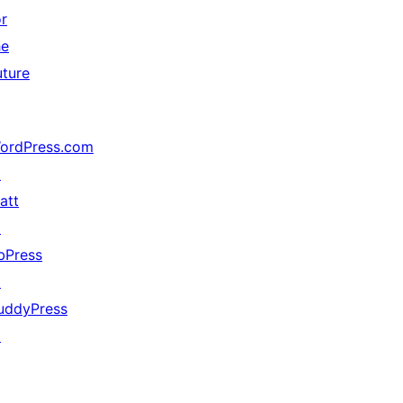
or
he
uture
ordPress.com
↗
att
↗
bPress
↗
uddyPress
↗