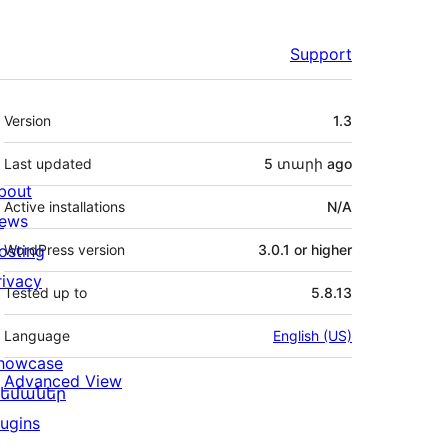
Support
Meta
Version
1.3
Last updated
5 տարի
ago
bout
Active installations
N/A
ews
osting
WordPress version
3.0.1 or higher
rivacy
Tested up to
5.8.13
Language
English (US)
howcase
Advanced View
եմաներ
lugins