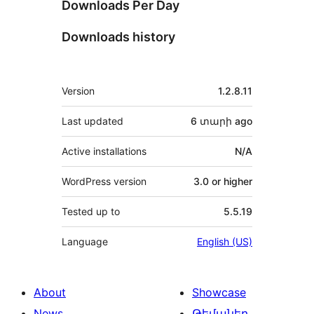
Downloads Per Day
Downloads history
Meta
Version
1.2.8.11
Last updated
6 տարի
ago
Active installations
N/A
WordPress version
3.0 or higher
Tested up to
5.5.19
Language
English (US)
About
Showcase
News
Թեմաներ