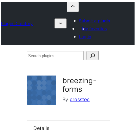
Submit a plugin
Plugin Directory
My favorites
Log in
Search
plugins
breezing-
forms
By
crosstec
Details