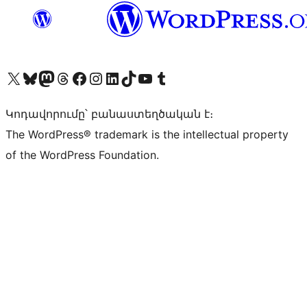
Visit our X (formerly Twitter) account
Visit our Bluesky account
Visit our Mastodon account
Visit our Threads account
Visit our Facebook page
Visit our Instagram account
Visit our LinkedIn account
Visit our TikTok account
Visit our YouTube channel
Visit our Tumblr account
Կոդավորումը՝ բանաստեղծական է։
The WordPress® trademark is the intellectual property
of the WordPress Foundation.