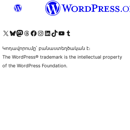
Visit our X (formerly Twitter) account
Visit our Bluesky account
Visit our Mastodon account
Visit our Threads account
Visit our Facebook page
Visit our Instagram account
Visit our LinkedIn account
Visit our TikTok account
Visit our YouTube channel
Visit our Tumblr account
Կոդավորումը՝ բանաստեղծական է։
The WordPress® trademark is the intellectual property
of the WordPress Foundation.