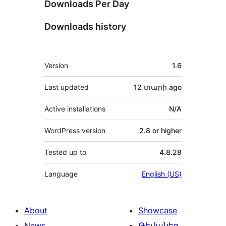
Downloads Per Day
Downloads history
Meta
Version
1.6
Last updated
12 տարի
ago
Active installations
N/A
WordPress version
2.8 or higher
Tested up to
4.8.28
Language
English (US)
About
Showcase
News
Թեմաներ