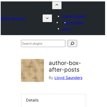
Submit a plugin
Plugin Directory
My favorites
Log in
Search
plugins
author-box-
after-posts
By
Lloyd Saunders
Details